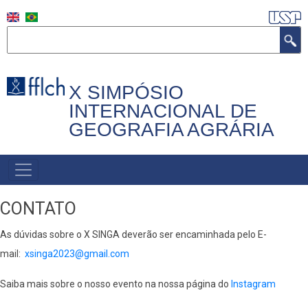
Pular
para
Buscar
o
conteúdo
principal
X SIMPÓSIO
INTERNACIONAL DE
GEOGRAFIA AGRÁRIA
NAVEGAÇÃO
PRINCIPAL
CONTATO
As dúvidas sobre o X SINGA deverão ser encaminhada pelo E-
mail:
xsinga2023@gmail.com
Saiba mais sobre o nosso evento na nossa página do
Instagram