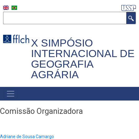
Skip
to
Search
main
content
X SIMPÓSIO
INTERNACIONAL DE
GEOGRAFIA
AGRÁRIA
MAIN
NAVIGATION
Comissão Organizadora
Adriane de Sousa Camargo